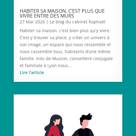
HABITER SA MAISON, C’EST PLUS QUE
VIVRE ENTRE DES MURS
27 Mar 2026
|
Le blog du cabinet Raphaël
Habiter sa maison, c'est bien plus qu'y vivre.
C’est y trouver sa place, y créer un univers à
son image, un espace qui nous ressemble et
nous rassemble tous, habitants d’une même
famille. Inès de Muizon, conseillère conjugale
et familiale à Lyon nous...
Lire l'article