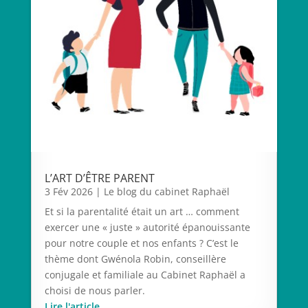
L’ART D’ÊTRE PARENT
3 Fév 2026
|
Le blog du cabinet Raphaël
Et si la parentalité était un art … comment
exercer une « juste » autorité épanouissante
pour notre couple et nos enfants ? C’est le
thème dont Gwénola Robin, conseillère
conjugale et familiale au Cabinet Raphaël a
choisi de nous parler.
Lire l'article