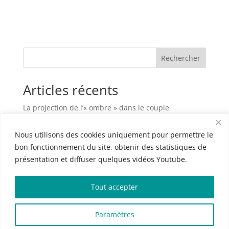
Rechercher
Articles récents
La projection de l’« ombre » dans le couple
Habiter sa maison, c’est plus que vivre entre des
Nous utilisons des cookies uniquement pour permettre le
murs
bon fonctionnement du site, obtenir des statistiques de
L’art d’être parent
présentation et diffuser quelques vidéos Youtube.
Le couple à l’épreuve de la maladie grave
La frustration dans le couple
Tout accepter
Commentaires récents
Paramètres
Aucun commentaire à afficher.