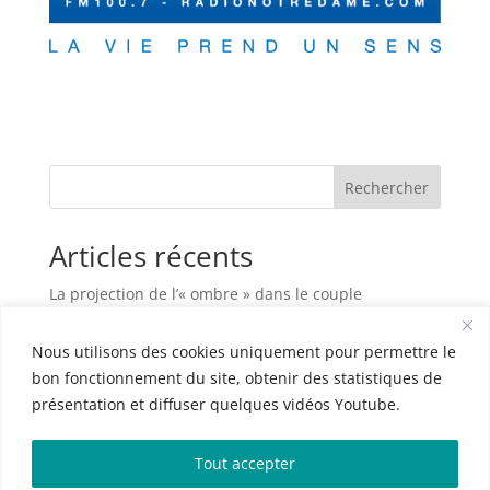
Rechercher
Articles récents
La projection de l’« ombre » dans le couple
Habiter sa maison, c’est plus que vivre entre des
Nous utilisons des cookies uniquement pour permettre le
murs
bon fonctionnement du site, obtenir des statistiques de
L’art d’être parent
présentation et diffuser quelques vidéos Youtube.
Le couple à l’épreuve de la maladie grave
La frustration dans le couple
Tout accepter