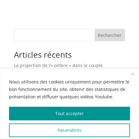
Rechercher
Articles récents
La projection de l’« ombre » dans le couple
Habiter sa maison, c’est plus que vivre entre des
Nous utilisons des cookies uniquement pour permettre le
murs
bon fonctionnement du site, obtenir des statistiques de
L’art d’être parent
présentation et diffuser quelques vidéos Youtube.
Le couple à l’épreuve de la maladie grave
La frustration dans le couple
Tout accepter
Commentaires récents
Paramètres
Aucun commentaire à afficher.