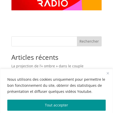
Rechercher
Articles récents
La projection de l’« ombre » dans le couple
Habiter sa maison, c’est plus que vivre entre des
Nous utilisons des cookies uniquement pour permettre le
murs
bon fonctionnement du site, obtenir des statistiques de
L’art d’être parent
présentation et diffuser quelques vidéos Youtube.
Le couple à l’épreuve de la maladie grave
La frustration dans le couple
Tout accepter