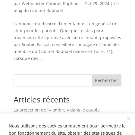
par
Webmaster Cabinet Raphaël
|
Oct 29, 2024
|
Le
blog du cabinet Raphaël
L’annonce du divorce d’un enfant est en général un
choc pour les parents. Quelques pistes pour
traverser cette épreuve avec notre enfant, proposées
par Sophie Passot, conseillère conjugale et familiale,
membre du Cabinet Raphaël (Saône-et-Loire, 71).
Lorsque des...
Rechercher
Articles récents
La projection de l’« ombre » dans le couple
Habiter sa maison, c’est plus que vivre entre des
Nous utilisons des cookies uniquement pour permettre le
murs
bon fonctionnement du site, obtenir des statistiques de
L’art d’être parent