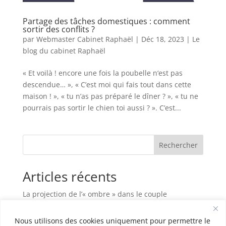
Partage des tâches domestiques : comment
sortir des conflits ?
par
Webmaster Cabinet Raphaël
|
Déc 18, 2023
|
Le
blog du cabinet Raphaël
« Et voilà ! encore une fois la poubelle n‘est pas
descendue… », « C’est moi qui fais tout dans cette
maison ! », « tu n’as pas préparé le dîner ? », « tu ne
pourrais pas sortir le chien toi aussi ? ». C’est...
Rechercher
Articles récents
La projection de l’« ombre » dans le couple
Habiter sa maison, c’est plus que vivre entre des
Nous utilisons des cookies uniquement pour permettre le
murs